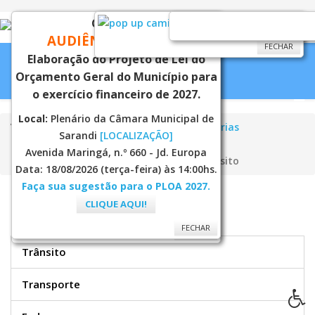
CONVITE
FECHAR
AUDIÊNCIA PÚBLICA
FECHAR
Elaboração do Projeto de Lei do
Orçamento Geral do Município para
o exercício financeiro de 2027.
Local:
Plenário da Câmara Municipal de
Você está aqui:
Página Principal
Secretarias
Sarandi
[LOCALIZAÇÃO]
Trânsito, Transporte e Segurança
Avenida Maringá, n.º 660 - Jd. Europa
Semutrans - Trânsito
Multas de Trânsito
Data: 18/08/2026 (terça-feira) às 14:00hs.
Faça sua sugestão para o PLOA 2027.
CLIQUE AQUI!
SEMUTRANS
FECHAR
FECHAR
Trânsito
Transporte