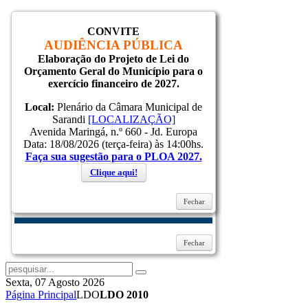
CONVITE
Inicial
AUDIÊNCIA PÚBLICA
Notícias
Elaboração do Projeto de Lei do
Serviços
Orçamento Geral do Município para o
Secretarias
exercício financeiro de 2027.
Cidade
Ouvidoria
Local:
Plenário da Câmara Municipal de
WebMail
Sarandi
[LOCALIZAÇÃO]
...
Avenida Maringá, n.º 660 - Jd. Europa
Ajuda
Data: 18/08/2026 (terça-feira) às 14:00hs.
Faça sua sugestão para o PLOA 2027.
Login
Clique aqui!
Fechar
Lembrar-me
Entrar
Esqueceu sua senha?
Esqueceu seu usuário?
Fechar
Sexta, 07 Agosto 2026
Página Principal
LDO
LDO 2010