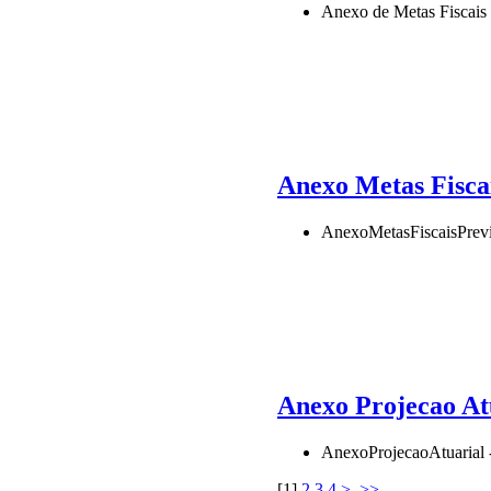
Anexo de Metas Fisca
Anexo Metas Fisc
AnexoMetasFiscaisPre
Anexo Projecao A
AnexoProjecaoAtuaria
[
1
]
2
3
4
>
>>