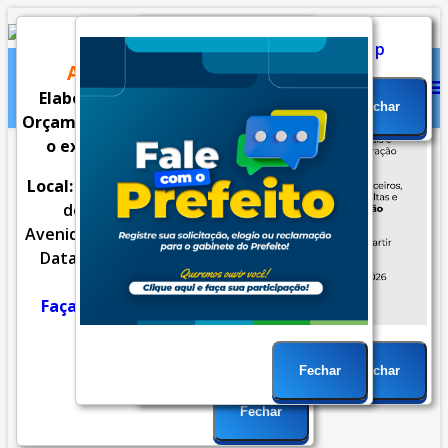
CONVITE
AUDIÊNCIA PÚBLICA
Fechar
Elaboração do Projeto de Lei do
Fechar
Orçamento Geral do Município para
o exercício financeiro de 2027.
Inicial
Notícias
Serviços
Local:
Plenário da Câmara Municipal
de Sarandi
[LOCALIZAÇÃO]
Avenida Maringá, n.º 660 - Jd. Europa
Secretarias
Cidade
Ouvidoria
Data: 18/08/2026 (terça-feira) às
14:00hs.
Faça sua sugestão para o PLOA
WebMail
...
Ajuda
2027.
Clique aqui!
Fechar
Fechar
Você está aqui:
Página Principal
Fechar
Secretarias