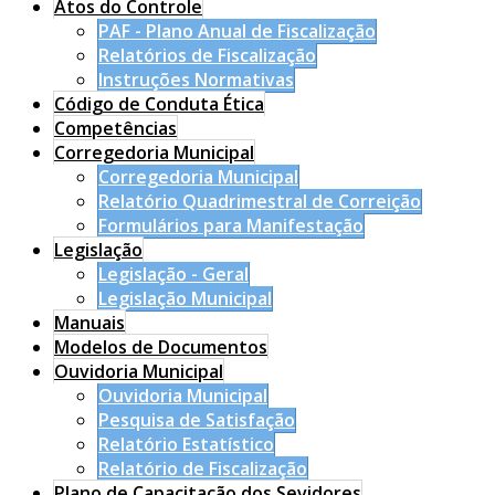
Atos do Controle
PAF - Plano Anual de Fiscalização
Relatórios de Fiscalização
Instruções Normativas
Código de Conduta Ética
Competências
Corregedoria Municipal
Corregedoria Municipal
Relatório Quadrimestral de Correição
Formulários para Manifestação
Legislação
Legislação - Geral
Legislação Municipal
Manuais
Modelos de Documentos
Ouvidoria Municipal
Ouvidoria Municipal
Pesquisa de Satisfação
Relatório Estatístico
Relatório de Fiscalização
Plano de Capacitação dos Sevidores