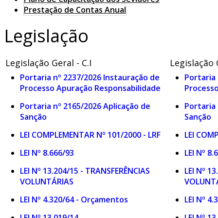
Prestação de Contas Anual
Legislação
Legislação Geral - C.I
Legislação G
Portaria nº 2237/2026 Instauração de
Portaria
Processo Apuração Responsabilidade
Processo
Portaria nº 2165/2026 Aplicação de
Portaria
Sanção
Sanção
LEI COMPLEMENTAR Nº 101/2000 - LRF
LEI COMP
LEI Nº 8.666/93
LEI Nº 8.
LEI Nº 13.204/15 - TRANSFERÊNCIAS
LEI Nº 1
VOLUNTÁRIAS
VOLUNT
LEI Nº 4.320/64 - Orçamentos
LEI Nº 4
LEI Nº 13.019/14
LEI Nº 13