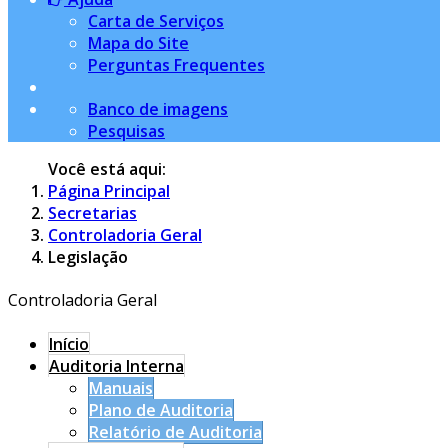
Carta de Serviços
Mapa do Site
Perguntas Frequentes
Banco de imagens
Pesquisas
Você está aqui:
Página Principal
Secretarias
Controladoria Geral
Legislação
Controladoria Geral
Início
Auditoria Interna
Manuais
Plano de Auditoria
Relatório de Auditoria