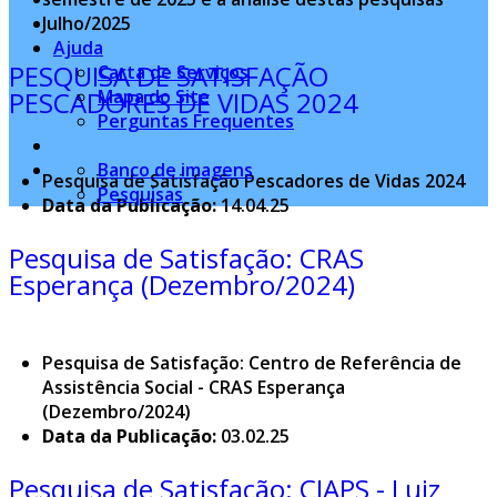
Julho/2025
Ajuda
PESQUISA DE SATISFAÇÃO
Carta de Serviços
PESCADORES DE VIDAS 2024
Mapa do Site
Perguntas Frequentes
Banco de imagens
Pesquisa de Satisfação Pescadores de Vidas 2024
Pesquisas
Data da Publicação:
14.04.25
Pesquisa de Satisfação: CRAS
Esperança (Dezembro/2024)
Pesquisa de Satisfação: Centro de Referência de
Assistência Social - CRAS Esperança
(Dezembro/2024)
Data da Publicação:
03.02.25
Pesquisa de Satisfação: CIAPS - Luiz