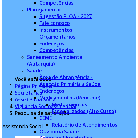
Competências
Planejamento
Sugestão PLOA - 2027
Fale conosco
Instrumentos
Orçamentários
Endereços
Competências
Saneamento Ambiental
(Autarquia)
Saúde
Àrea de Abrangência -
Você está aqui:
Atenção Primária à Saúde
Página Principal
Endereços
Secretarias
Medicamentos (Remume)
Assistência Social
Medicamentos
Vigilância Socioassitencial
Especializados (Alto Custo)
Pesquisa de satisfação
CEME
Relatório de Atendimentos
Assistencia Social
Ouvidoria Saúde