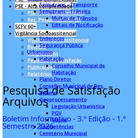
Semutrans - Transporte
PSE - Alta Complexidade
Semutrans - Trânsito
PSE - Alta Complexidade
Multas de Trânsito
Rec. Pequenas Montas
Editais de Notificação
SCFV 60+
Vigilância Socioassitencial
Endereços
Vigilância Socioassitencial
Segurança Pública
Boletins
Urbanismo
Diagnósticos
Habitação
Pesquisa de satisfação
Conselho Municipal de
Publicações
Habitação
Relatórios
Plano Diretor
Conselho Municipal de Des.
Pesquisa de Satisfação
Urbano
Arquivos
Geoprocessamento
Legislação Urbanística
PGV
Boletim Informativo - 3.º Edição - 1.º
Mapas
Semestre 2026
Competências
Cemitério Municipal