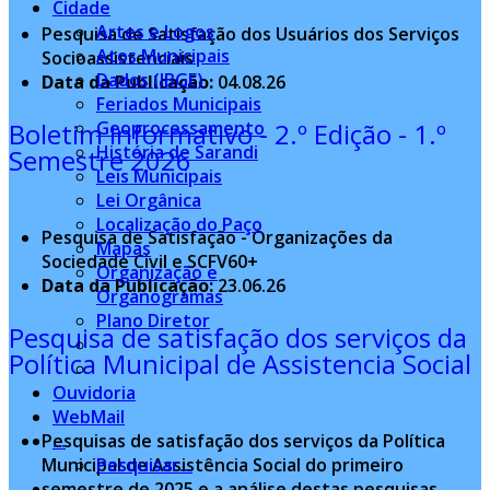
Cidade
Artes e Logos
Pesquisa de Satisfação dos Usuários dos Serviços
Atos Municipais
Socioassistenciais
Dados (IBGE)
Data da Publicação:
04.08.26
Feriados Municipais
Boletim Informativo - 2.º Edição - 1.º
Geoprocessamento
História de Sarandi
Semestre 2026
Leis Municipais
Lei Orgânica
Localização do Paço
Pesquisa de Satisfação - Organizações da
Mapas
Sociedade Civil e SCFV60+
Organização e
Data da Publicação:
23.06.26
Organogramas
Plano Diretor
Pesquisa de satisfação dos serviços da
Política Municipal de Assistencia Social
Ouvidoria
WebMail
Pesquisas de satisfação dos serviços da Política
...
Municipal de Assistência Social do primeiro
Pesquisar...
semestre de 2025 e a análise destas pesquisas