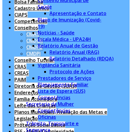
Conselho Municipal de
Bolsa Família
Saúde
Cadastro Único
Apresentação e Contato
CIAPS
Plano de Imunização (Covid-
Competências
19)
Conselhos
Notícias - Saúde
CMAS
Escala Médica - UPA24H
CMDCA
Relatório Anual de Gestão
CMDPD
Relatório Anual (RAG)
CMDPI
Relatório Detalhado (RDQA)
Conselho Tutelar
Vigilância Sanitária
CRAS
Protocolo de Ações
CREAS
Prestadores de Serviço
PAIM
Planejamento Familiar
Diretoria de Gestão (SUAS)
Lista de Espera (SUS)
Endereços
Competências
Família Acolhedora
Secretaria da Mulher
Leite das Crianças
Competências
Planos Municipais, Avaliação das Metas e
Oficinas
Legislação
Trânsito, Transporte e
Proteção Social Básica
Segurança
PSE - Média Complexidade