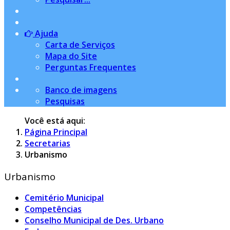
Ajuda
Carta de Serviços
Mapa do Site
Perguntas Frequentes
Banco de imagens
Pesquisas
Você está aqui:
Página Principal
Secretarias
Urbanismo
Urbanismo
Cemitério Municipal
Competências
Conselho Municipal de Des. Urbano