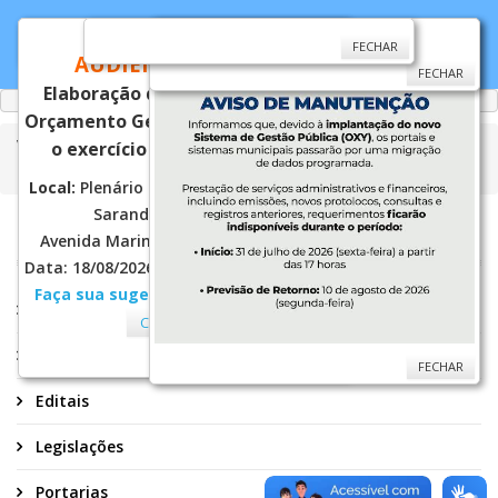
CONVITE
FECHAR
FECHAR
AUDIÊNCIA PÚBLICA
FECHAR
Elaboração do Projeto de Lei do
Orçamento Geral do Município para
Você está aqui:
Página Principal
Secretarias
o exercício financeiro de 2027.
Assistência Social
Conselhos
CMDPD
Legislações
Local:
Plenário da Câmara Municipal de
Sarandi
[LOCALIZAÇÃO]
CMDPD
Avenida Maringá, n.º 660 - Jd. Europa
Data: 18/08/2026 (terça-feira) às 14:00hs.
Faça sua sugestão para o PLOA 2027.
Atas
CLIQUE AQUI!
Convocações
FECHAR
FECHAR
Editais
Legislações
Portarias