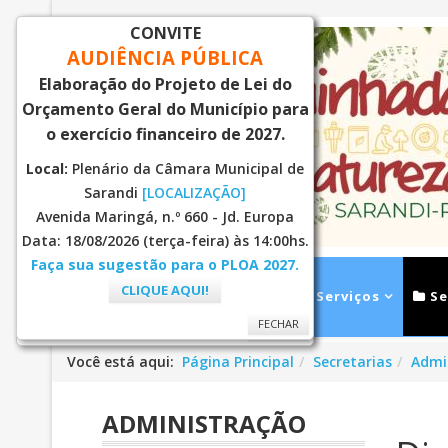
CONVITE
AUDIÊNCIA PÚBLICA
Elaboração do Projeto de Lei do
Orçamento Geral do Município para
o exercício financeiro de 2027.
Local:
Plenário da Câmara Municipal de
Sarandi
[LOCALIZAÇÃO]
Avenida Maringá, n.º 660 - Jd. Europa
Data: 18/08/2026 (terça-feira) às 14:00hs.
Faça sua sugestão para o PLOA 2027.
CLIQUE AQUI!
Inicial
Notícias
Serviços
Se
FECHAR
FECHAR
Você está aqui:
Página Principal
Secretarias
Admi
ADMINISTRAÇÃO