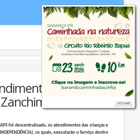
idoria
WebMail
...
Ajuda
endimento
z Zanchim
FECHAR
FECHAR
IAPS
foi descentralizado, os atendimentos das crianças e
 INDEPENDÊNCIA)
, os quais, executarão o Serviço dentro