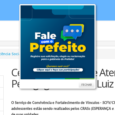
cias
Serviços
Secretarias
Cidade
Ouv
tência Social
CIAPS
Centro Integrado de At
Pedagógico e Social Lui
FECHAR
O Serviço de Convivência e Fortalecimento de Vínculos -
SCFV/C
adolescentes estão sendo realizados pelos
CRASs
(ESPERANÇA e
de suas unidades.