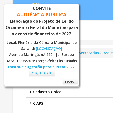
CONVITE
AUDIÊNCIA PÚBLICA
Elaboração do Projeto de Lei do
Orçamento Geral do Município para
Inicial
Notí
o exercício financeiro de 2027.
Local:
Plenário da Câmara Municipal de
Sarandi
[LOCALIZAÇÃO]
Você está aqui:
Página Principal
Secretarias
Assis
Avenida Maringá, n.º 660 - Jd. Europa
Data: 18/08/2026 (terça-feira) às 14:00hs.
Faça sua sugestão para o PLOA 2027.
ASSISTENCIA SOCIAL
CLIQUE AQUI!
Bolsa Família
FECHAR
FECHAR
Cadastro Único
CIAPS