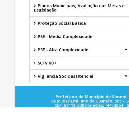
Planos Municipais, Avaliação das Metas e
Legislação
Proteção Social Básica
PSE - Média Complexidade
PSE - Alta Complexidade
SCFV 60+
Vigilância Socioassitencial
Prefeitura do Município de Sarandi-
Rua: José Emiliano de Gusmão, 565 - C
CEP. 87111-230 Fone/Fax: (44) 3264 - 
CNPJ: 78.200.482/0001-10
Sarandi-Pr./2025
- LOCALIZAÇÃO -