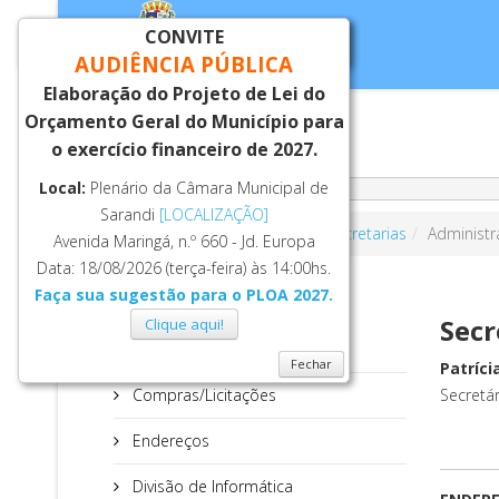
CONVITE
Fechar
AUDIÊNCIA PÚBLICA
Elaboração do Projeto de Lei do
Orçamento Geral do Município para
Inicial
Notí
o exercício financeiro de 2027.
Local:
Plenário da Câmara Municipal de
Sarandi
[LOCALIZAÇÃO]
Você está aqui:
Página Principal
Secretarias
Administ
Avenida Maringá, n.º 660 - Jd. Europa
Data: 18/08/2026 (terça-feira) às 14:00hs.
Faça sua sugestão para o PLOA 2027.
ADMINISTRAÇÃO
Secr
Clique aqui!
Sec. Administração
Fechar
Patríc
Compras/Licitações
Secretár
Endereços
Divisão de Informática