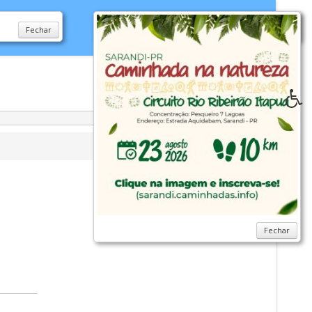
Fechar
Fechar
idoria
WebMail
...
Ajuda
Fechar