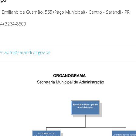
ÇO:
 Emiliano de Gusmão, 565 (Paço Municipal) - Centro - Sarandi - PR
44) 3264-8600
ec.adm@sarandi.pr.gov.br