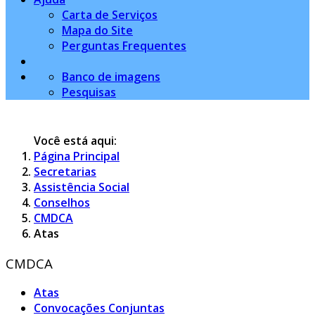
Carta de Serviços
Mapa do Site
Perguntas Frequentes
Banco de imagens
Pesquisas
Você está aqui:
Página Principal
Secretarias
Assistência Social
Conselhos
CMDCA
Atas
CMDCA
Atas
Convocações Conjuntas