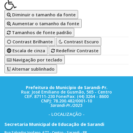
Diminuir o tamanho da fonte
Aumentar o tamanho da fonte
Tamanhos de fonte padrão
Contrast Brilhante
Contrast Escuro
Escala de cinza
Redefinir Contraste
Navigação por teclado
Alternar sublinhado
Prefeitura do Município de Sarandi-Pr.
Rua: José Emiliano de Gusmão, 565 - Centro
CEP. 87111-230 Fone/Fax: (44) 3264 - 8600
CNPJ: 78.200.482/0001-10
Sarandi-Pr./2025
- LOCALIZAÇÃO -
Secretaria Municipal de Educação de Sarandi
Rua Salvador Jordano, 677 - Centro - Sarandi - PR