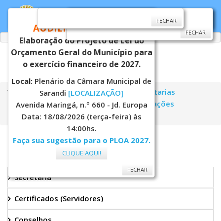
CONVITE
FECHAR
FECHAR
FECHAR
AUDIÊNCIA PÚBLICA
FECHAR
Elaboração do Projeto de Lei do
Orçamento Geral do Município para
o exercício financeiro de 2027.
Local:
Plenário da Câmara Municipal de
Você está aqui:
Página Principal
Secretarias
Sarandi
[LOCALIZAÇÃO]
Educação
Nutrição Escolar
Publicações
Avenida Maringá, n.º 660 - Jd. Europa
Nutrição Escolar
Data: 18/08/2026 (terça-feira) às
14:00hs.
Faça sua sugestão para o PLOA 2027.
EDUCAÇÃO
CLIQUE AQUI!
FECHAR
Secretaria
Certificados (Servidores)
Conselhos