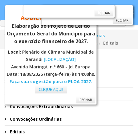
CONVITE
FECHAR
FECHAR
FECHAR
AUDIÊNCIA PÚBLICA
FECHAR
Elaboração do Projeto de Lei do
Orçamento Geral do Município para
Você está aqui:
Página Principal
Secretarias
o exercício financeiro de 2027.
Assistência Social
Conselhos
CMDCA
Editais
Local:
Plenário da Câmara Municipal de
Sarandi
[LOCALIZAÇÃO]
CMDCA
Avenida Maringá, n.º 660 - Jd. Europa
Data: 18/08/2026 (terça-feira) às 14:00hs.
Atas
Faça sua sugestão para o PLOA 2027.
CLIQUE AQUI!
Convocações Conjuntas
FECHAR
Convocações Extraordinárias
Convocações Ordinárias
Editais