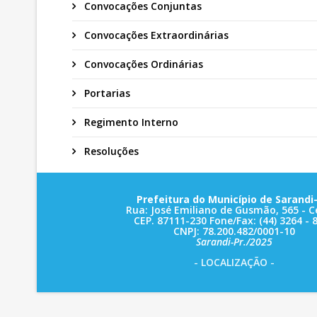
Convocações Conjuntas
Convocações Extraordinárias
Convocações Ordinárias
Portarias
Regimento Interno
Resoluções
Prefeitura do Município de Sarandi-
Rua: José Emiliano de Gusmão, 565 - C
CEP. 87111-230 Fone/Fax: (44) 3264 - 
CNPJ: 78.200.482/0001-10
Sarandi-Pr./2025
- LOCALIZAÇÃO -