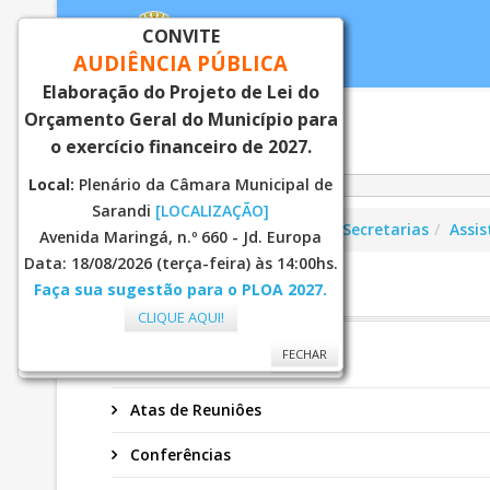
CONVITE
AUDIÊNCIA PÚBLICA
Elaboração do Projeto de Lei do
Orçamento Geral do Município para
Inicial
Notí
o exercício financeiro de 2027.
Local:
Plenário da Câmara Municipal de
Sarandi
[LOCALIZAÇÃO]
Você está aqui:
Página Principal
Secretarias
Assis
Avenida Maringá, n.º 660 - Jd. Europa
Data: 18/08/2026 (terça-feira) às 14:00hs.
Faça sua sugestão para o PLOA 2027.
CMAS
CLIQUE AQUI!
FECHAR
FECHAR
Secretaria
Atas de Reuniôes
Conferências