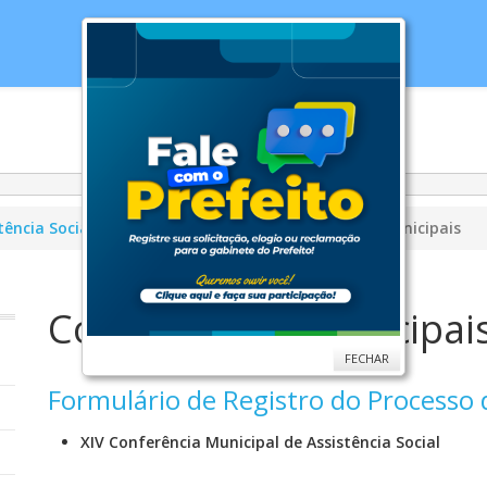
cias
Serviços
Secretarias
Cidade
Ouv
tência Social
Conselhos
CMAS
Conferências Municipais
Conferências Municipai
FECHAR
Formulário de Registro do Processo 
XIV Conferência Municipal de Assistência Social