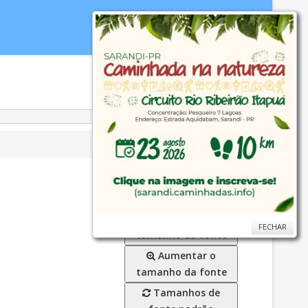
idoria
WebMail
...
Ajuda
Diminuir o
FECHAR
FECHAR
tamanho da fonte
Aumentar o
tamanho da fonte
Tamanhos de