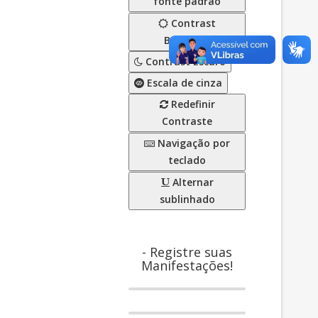
fonte padrão
Contrast
Brilhante
Contrast Escuro
Escala de cinza
Redefinir
Contraste
Navigação por
teclado
Alternar
sublinhado
- Registre suas
Manifestações!