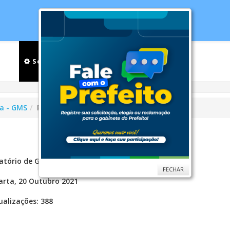
cias
Serviços
Secretarias
Cidade
Ouv
ia - GMS
Relatório de Gestão
atório de Gestão - 3º Trimestre de 2021
FECHAR
rta, 20 Outubro 2021
ualizações: 388