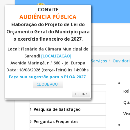
CONVITE
AUDIÊNCIA PÚBLICA
Elaboração do Projeto de Lei do
Orçamento Geral do Município para
Inicial
Notí
o exercício financeiro de 2027.
Local:
Plenário da Câmara Municipal de
Sarandi
[LOCALIZAÇÃO]
Você está aqui:
Página Principal
Serviços
Ouvidor
Avenida Maringá, n.º 660 - Jd. Europa
Data: 18/08/2026 (terça-feira) às 14:00hs.
Faça sua sugestão para o PLOA 2027.
OUVIDORIA GMS
CLIQUE AQUI!
Rel
FECHAR
FECHAR
Faça sua manifestação
Qua
Pesquisa de Satisfação
Vis
Perguntas Frequentes