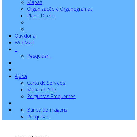
Mapas
Organização e Organogramas
Plano Diretor
Ouvidoria
WebMail
...
Pesquisar...
Ajuda
Carta de Serviços
Mapa do Site
Perguntas Frequentes
Banco de imagens
Pesquisas