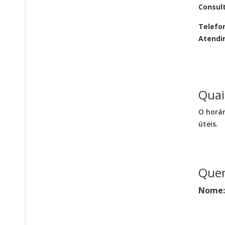
Consul
Telefo
Atendi
Quai
O horár
úteis.
Quem
Nome: