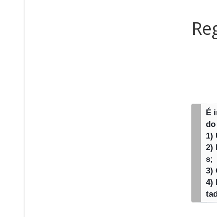
Reg
É 
do
1)
2)
s;
3)
4)
ta