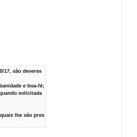
0/17, são deveres 
banidade e boa-fé;
quando solicitada
quais lhe são pres