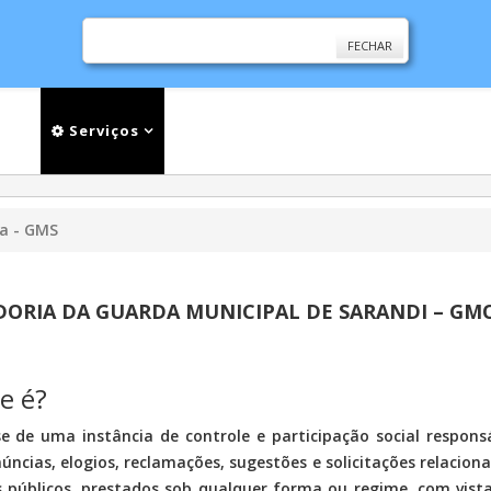
FECHAR
cias
Serviços
Secretarias
Cidade
Ouv
ia - GMS
DORIA DA GUARDA MUNICIPAL DE SARANDI – GM
e é?
e de uma instância de controle e participação social respon
úncias, elogios, reclamações, sugestões e solicitações relaciona
s públicos, prestados sob qualquer forma ou regime, com vis