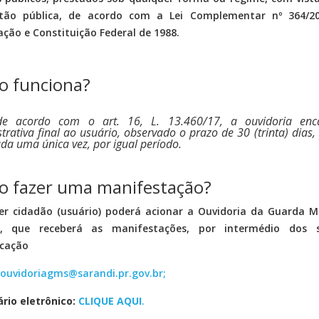
tão pública, de acordo com a Lei Complementar nº 364/20
ção e Constituição Federal de 1988.
 funciona?
de acordo com o art. 16, L. 13.460/17, a ouvidoria en
trativa final ao usuário, observado o prazo de 30 (trinta) dias
cada uma única vez, por igual período.
 fazer uma manifestação?
r cidadão (usuário) poderá acionar a Ouvidoria da Guarda Mu
 que receberá as manifestações, por intermédio dos s
cação
ouvidoriagms@sarandi.pr.gov.br
;
rio eletrônico:
CLIQUE AQUI
.