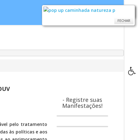
FECHAR
FECHAR
idoria
WebMail
...
Ajuda
OUV
- Registre suas
Manifestações!
sável pelo tratamento
das às políticas e aos
tas ao aprimoramento