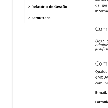
da ges
Relatório de Gestão
Informa
Semutrans
Como
Obs.: 
adminis
justifi
Como
Qualque
GMOUV,
comuni
E-mail:
Formulá