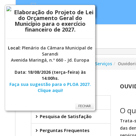
Elaboração do Projeto de Lei
FECHAR
do Orçamento Geral do
Município para o exercício
financeiro de 2027.
Inicial
Notí
Local:
Plenário da Câmara Municipal de
Sarandi
Avenida Maringá, n.º 660 - Jd. Europa
Você está aqui:
Página Principal
Serviços
Ouvidor
Data: 18/08/2026
(terça-feira) às
14:00hs.
OUVIDORIA GMS
Faça sua sugestão para o PLOA 2027.
OUVI
Clique aqui!
Faça sua manifestação
FECHAR
O qu
Pesquisa de Satisfação
Trata-s
das den
Perguntas Frequentes
serviço