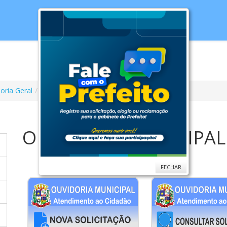
cias
Serviços
Secretarias
Cidade
Ouv
oria Geral
Ouvidoria Municipal
OUVIDORIA MUNICIPAL
FECHAR