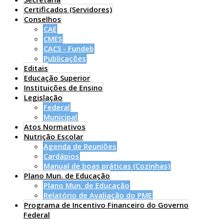
Certificados (Servidores)
Conselhos
CAE
CMES
CACS - Fundeb
Publicações
Editais
Educação Superior
Instituições de Ensino
Legislação
Federal
Municipal
Atos Normativos
Nutrição Escolar
Agenda de Reuniões
Cardápios
Manual de boas práticas (Cozinhas)
Plano Mun. de Educação
Plano Mun. de Educação
Relatório de Avaliação do PME
Programa de Incentivo Financeiro do Governo
Federal