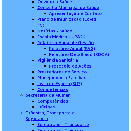
Ouvidoria Saúde
Conselho Municipal de Saúde
Apresentação e Contato
Plano de Imunização (Covid-
19)
Notícias - Saúde
Escala Médica - UPA24H
Relatório Anual de Gestão
Relatório Anual (RAG)
Relatório Detalhado (RDQA)
Vigilância Sanitária
Protocolo de Ações
Prestadores de Serviço
Planejamento Familiar
Lista de Espera (SUS)
Competências
Secretaria da Mulher
Competências
Oficinas
Trânsito, Transporte e
Segurança
Semutrans - Transporte
Semutrans - Trânsito