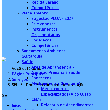
Recicla Sarandi
Competências
Planejamento
Sugestão PLOA - 2027
Fale conosco
Instrumentos
Orçamentários
Endereços
Competências
Saneamento Ambiental
(Autarquia)
Saúde
Àrea de Abrangência -
Você está aqui:
Atenção Primária à Saúde
Página Principal
Endereços
Serviços
Medicamentos (Remume)
SEI - Sistema Eletrônico de Informações
Medicamentos
Especializados (Alto Custo)
SEI
CEME
Relatório de Atendimentos
Início