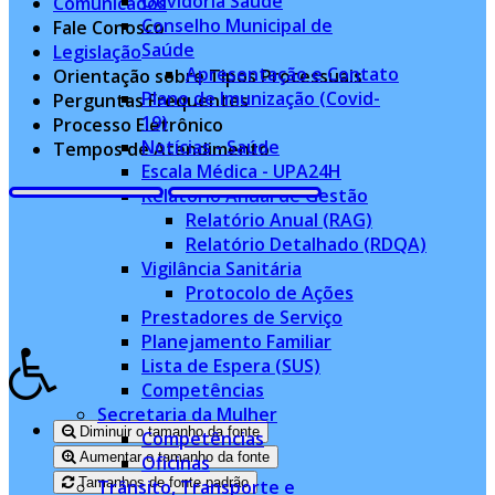
Ouvidoria Saúde
Comunicados
Conselho Municipal de
Fale Conosco
Saúde
Legislação
Apresentação e Contato
Orientação sobre Tipos Processuais
Plano de Imunização (Covid-
Perguntas Frequentes
19)
Processo Eletrônico
Notícias - Saúde
Tempos de Atendimento
Escala Médica - UPA24H
Relatório Anual de Gestão
Relatório Anual (RAG)
Relatório Detalhado (RDQA)
Vigilância Sanitária
Protocolo de Ações
Prestadores de Serviço
Planejamento Familiar
Lista de Espera (SUS)
Competências
Secretaria da Mulher
Diminuir o tamanho da fonte
Competências
Aumentar o tamanho da fonte
Oficinas
Tamanhos de fonte padrão
Trânsito, Transporte e