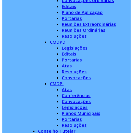
Convocações ordinárias
Editais
Plano de Aplicação
Portarias
Reuniões Extraordinárias
Reuniões Ordinárias
Resoluções
CMDPD
Legislações
Editais
Portarias
Atas
Resoluções
Convocações
CMDPI
Atas
Conferências
Convocações
Legislações
Planos Municipais
Portarias
Resoluções
Conselho Tutelar