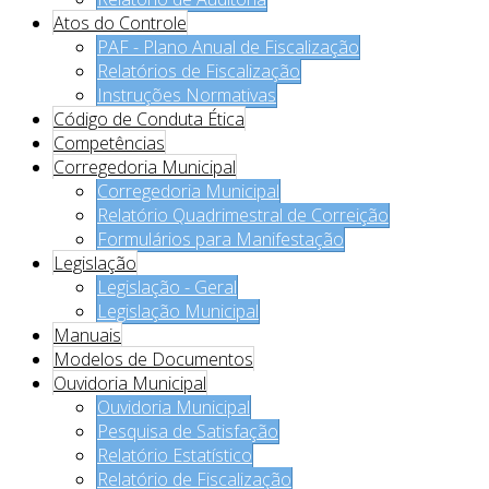
Atos do Controle
PAF - Plano Anual de Fiscalização
Relatórios de Fiscalização
Instruções Normativas
Código de Conduta Ética
Competências
Corregedoria Municipal
Corregedoria Municipal
Relatório Quadrimestral de Correição
Formulários para Manifestação
Legislação
Legislação - Geral
Legislação Municipal
Manuais
Modelos de Documentos
Ouvidoria Municipal
Ouvidoria Municipal
Pesquisa de Satisfação
Relatório Estatístico
Relatório de Fiscalização