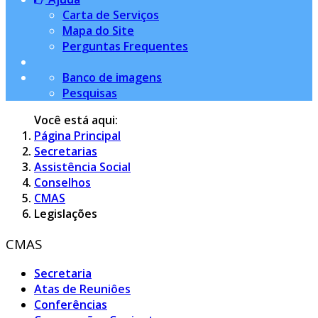
Carta de Serviços
Mapa do Site
Perguntas Frequentes
Banco de imagens
Pesquisas
Você está aqui:
Página Principal
Secretarias
Assistência Social
Conselhos
CMAS
Legislações
CMAS
Secretaria
Atas de Reuniôes
Conferências