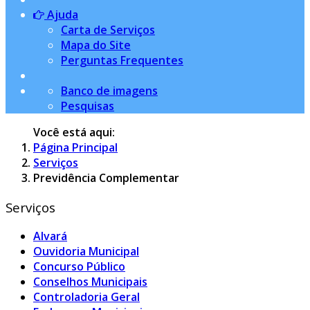
Ajuda
Carta de Serviços
Mapa do Site
Perguntas Frequentes
Banco de imagens
Pesquisas
Você está aqui:
Página Principal
Serviços
Previdência Complementar
Serviços
Alvará
Ouvidoria Municipal
Concurso Público
Conselhos Municipais
Controladoria Geral