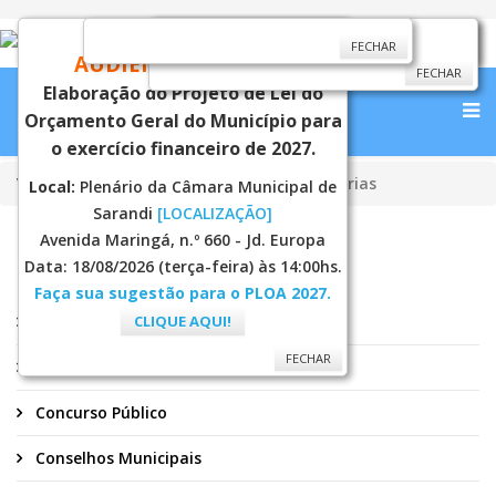
CONVITE
FECHAR
FECHAR
FECHAR
AUDIÊNCIA PÚBLICA
FECHAR
Elaboração do Projeto de Lei do
Orçamento Geral do Município para
o exercício financeiro de 2027.
Você está aqui:
Página Principal
Secretarias
Local:
Plenário da Câmara Municipal de
Sarandi
[LOCALIZAÇÃO]
Avenida Maringá, n.º 660 - Jd. Europa
SERVIÇOS
Data: 18/08/2026 (terça-feira) às 14:00hs.
Faça sua sugestão para o PLOA 2027.
Alvará
CLIQUE AQUI!
FECHAR
Ouvidoria Municipal
Concurso Público
Conselhos Municipais