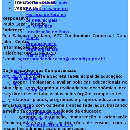
Transporte Escolar
Feriados Municipais
Vagas (CMEI)
Geoprocessamento
História de Sarandi
Responsável
Leis Municipais
Paulo Cezar Florindo
Lei Orgânica
Endereço:
Localização do Paço
Rua Salvador Jordano, 677
Condomínio Comercial Dona
Mapas
Júlia - Centro
Organização e
Informações de contato
Organogramas
Telefone: (44) 3264-8750
Plano Diretor
E-mail:
secretariadeeducacao@sarandi.pr.gov.br
Da finalidade e das Competências
Ouvidoria
Art. 29-B.
Compete à Secretaria Municipal de Educação:
WebMail
I
– propor, implantar e avaliar políticas educacionais no
...
Município, considerando a realidade socioeconômica local
Pesquisar...
e as diretrizes estabelecidas pelos órgãos competentes;
II
– elaborar planos, programas e projetos educacionais,
em articulação com os demais entes federados, buscando
Ajuda
a melhoria contínua da qualidade da educação;
Carta de Serviços
III
– garantir a instalação, manutenção e orientação
Mapa do Site
técnico-pedagógica das instituições de ensino, com a
Perguntas Frequentes
respectiva administração e supervisão;