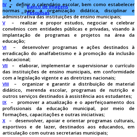
IV
– definir o calendário escolar, bem como estabelecer
Banco de imagens
normas para a organização didática, disciplinar e
Pesquisas
administrativa das instituições de ensino municipais;
V
– realizar e propor estudos, negociar e celebrar
convênios com entidades públicas e privadas, visando à
implantação de programas e projetos na área da
educação;
VI
– desenvolver programas e ações destinados à
erradicação do analfabetismo e à promoção da inclusão
educacional;
VII
– elaborar, implementar e supervisionar o currículo
das instituições de ensino municipais, em conformidade
com a legislação vigente e as diretrizes nacionais;
VIII
– organizar e garantir a distribuição de material
didático, merenda escolar, programas de nutrição e
outros serviços destinados à assistência aos estudantes;
IX
– promover a atualização e o aperfeiçoamento dos
profissionais da educação municipal, por meio de
formações, capacitações e outras iniciativas;
X
– desenvolver, apoiar e orientar programas culturais,
esportivos e de lazer, destinados aos educandos, em
articulação com outras secretarias municipais;