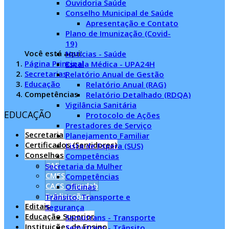
Ouvidoria Saúde
Conselho Municipal de Saúde
Apresentação e Contato
Plano de Imunização (Covid-
19)
Você está aqui:
Notícias - Saúde
Página Principal
Escala Médica - UPA24H
Secretarias
Relatório Anual de Gestão
Educação
Relatório Anual (RAG)
Competências
Relatório Detalhado (RDQA)
Vigilância Sanitária
EDUCAÇÃO
Protocolo de Ações
Prestadores de Serviço
Secretaria
Planejamento Familiar
Certificados (Servidores)
Lista de Espera (SUS)
Conselhos
Competências
CAE
Secretaria da Mulher
CMES
Competências
CACS - Fundeb
Oficinas
Publicações
Trânsito, Transporte e
Editais
Segurança
Educação Superior
Semutrans - Transporte
Instituições de Ensino
Semutrans - Trânsito