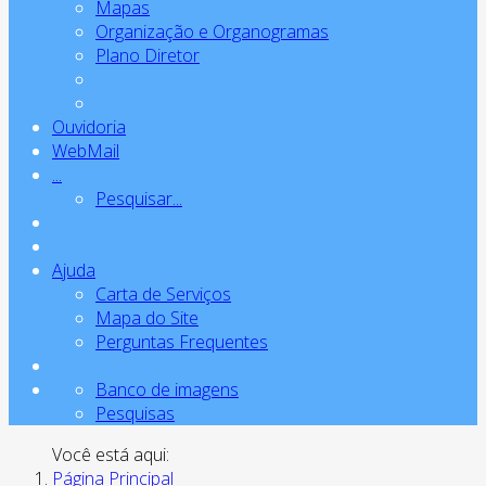
Mapas
Organização e Organogramas
Plano Diretor
Ouvidoria
WebMail
...
Pesquisar...
Ajuda
Carta de Serviços
Mapa do Site
Perguntas Frequentes
Banco de imagens
Pesquisas
Você está aqui:
Página Principal