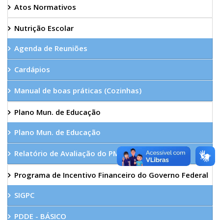
Atos Normativos
Nutrição Escolar
Agenda de Reuniões
Cardápios
Manual de boas práticas (Cozinhas)
Plano Mun. de Educação
Plano Mun. de Educação
Relatório de Avaliação do PME
Programa de Incentivo Financeiro do Governo Federal
SIGPC
PDDE - BÁSICO