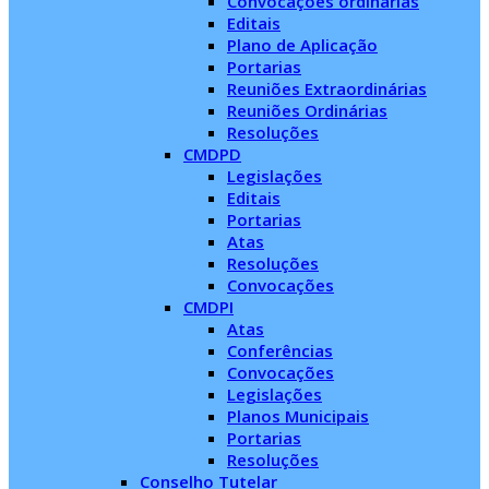
Convocações ordinárias
Editais
Plano de Aplicação
Portarias
Reuniões Extraordinárias
Reuniões Ordinárias
Resoluções
CMDPD
Legislações
Editais
Portarias
Atas
Resoluções
Convocações
CMDPI
Atas
Conferências
Convocações
Legislações
Planos Municipais
Portarias
Resoluções
Conselho Tutelar