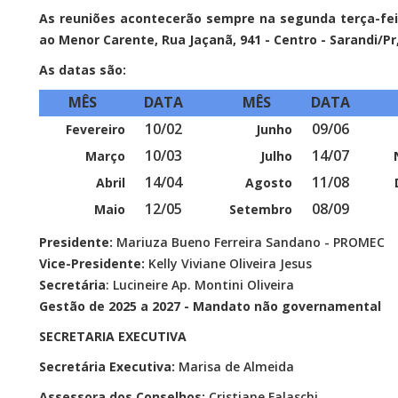
As reuniões acontecerão sempre na segunda terça-fei
ao Menor Carente, Rua Jaçanã, 941 - Centro - Sarandi/Pr
As datas são:
MÊS
DATA
MÊS
DATA
10/02
09/06
Fevereiro
Junho
10/03
14/07
Março
Julho
14/04
11/08
Abril
Agosto
12/05
08/09
Maio
Setembro
Presidente:
Mariuza Bueno Ferreira Sandano - PROMEC
Vice-Presidente:
Kelly Viviane Oliveira Jesus
Secretária
: Lucineire Ap. Montini Oliveira
Gestão de 2025 a 2027 - Mandato não governamental
SECRETARIA EXECUTIVA
Secretária Executiva:
Marisa de Almeida
Assessora dos Conselhos:
Cristiane Falaschi