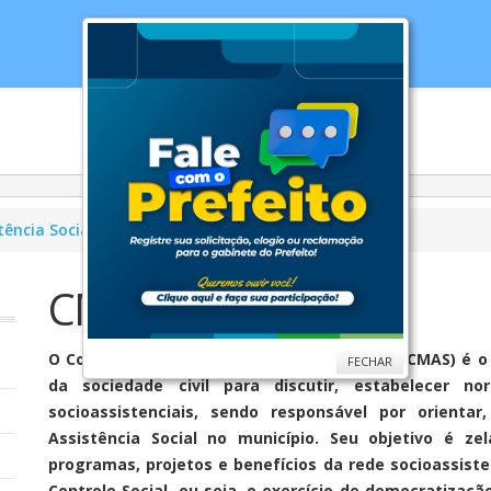
cias
Serviços
Secretarias
Cidade
Ouv
tência Social
Conselhos
CMAS
CMAS
O Conselho Municipal de Assistência Social (CMAS) é 
FECHAR
da sociedade civil para discutir, estabelecer n
socioassistenciais, sendo responsável por orientar,
Assistência Social no município. Seu objetivo é ze
programas, projetos e benefícios da rede socioassiste
Controle Social, ou seja, o exercício de democratizaç