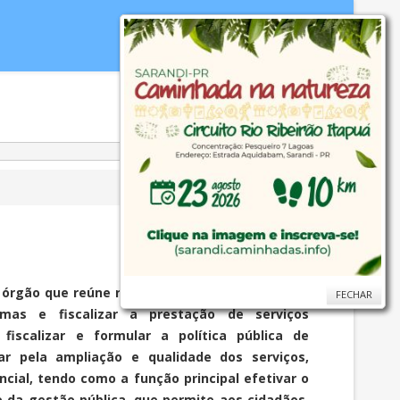
idoria
WebMail
...
Ajuda
o órgão que reúne representantes do governo e
FECHAR
FECHAR
ormas e fiscalizar a prestação de serviços
 fiscalizar e formular a política pública de
lar pela ampliação e qualidade dos serviços,
ncial, tendo como a função principal efetivar o
ão da gestão pública, que permite aos cidadãos,