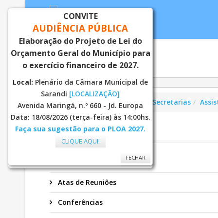
CONVITE
AUDIÊNCIA PÚBLICA
Elaboração do Projeto de Lei do
Orçamento Geral do Município para
Inicial
Notí
o exercício financeiro de 2027.
Local:
Plenário da Câmara Municipal de
Sarandi
[LOCALIZAÇÃO]
Você está aqui:
Página Principal
Secretarias
Assis
Avenida Maringá, n.º 660 - Jd. Europa
Data: 18/08/2026 (terça-feira) às 14:00hs.
Faça sua sugestão para o PLOA 2027.
CMAS
CLIQUE AQUI!
FECHAR
FECHAR
Secretaria
Atas de Reuniôes
Conferências