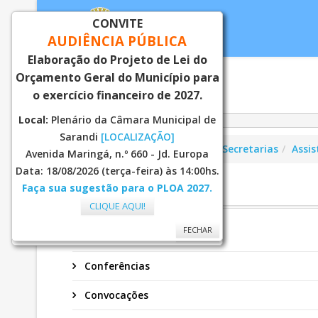
CONVITE
AUDIÊNCIA PÚBLICA
Elaboração do Projeto de Lei do
Orçamento Geral do Município para
Inicial
Notí
o exercício financeiro de 2027.
Local:
Plenário da Câmara Municipal de
Sarandi
[LOCALIZAÇÃO]
Você está aqui:
Página Principal
Secretarias
Assis
Avenida Maringá, n.º 660 - Jd. Europa
Data: 18/08/2026 (terça-feira) às 14:00hs.
Faça sua sugestão para o PLOA 2027.
CMDPI
CLIQUE AQUI!
FECHAR
FECHAR
Atas
Conferências
Convocações