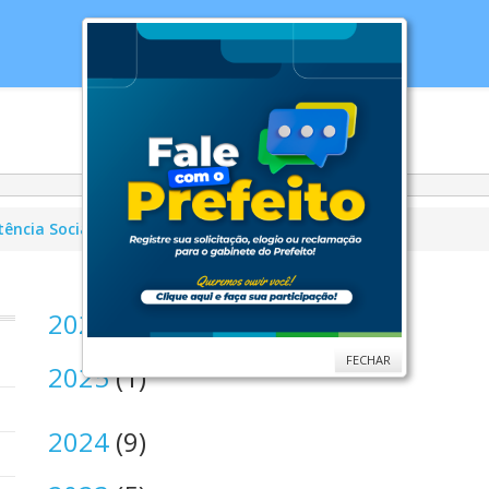
cias
Serviços
Secretarias
Cidade
Ouv
tência Social
Conselhos
CMDPI
Atas
2026
(2)
FECHAR
2025
(1)
2024
(9)