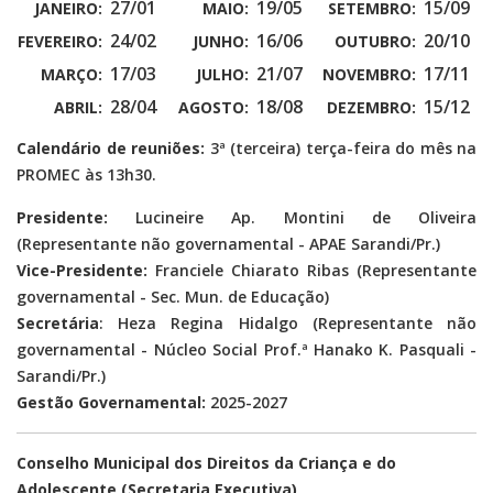
27/01
19/05
15/09
JANEIRO:
MAIO:
SETEMBRO:
24/02
16/06
20/10
FEVEREIRO:
JUNHO:
OUTUBRO:
17/03
21/07
17/11
MARÇO:
JULHO:
NOVEMBRO:
28/04
18/08
15/12
ABRIL:
AGOSTO:
DEZEMBRO:
Calendário de reuniões:
3ª (terceira) terça-feira do mês na
PROMEC às 13h30.
Presidente:
Lucineire Ap. Montini de Oliveira
(Representante não governamental - APAE Sarandi/Pr.)
Vice-Presidente:
Franciele Chiarato Ribas (Representante
governamental - Sec. Mun. de Educação)
Secretária
:
Heza Regina Hidalgo (Representante não
governamental - Núcleo Social Prof.ª Hanako K. Pasquali -
Sarandi/Pr.)
Gestão Governamental:
2025-2027
Conselho Municipal dos Direitos da Criança e do
Adolescente (Secretaria Executiva)