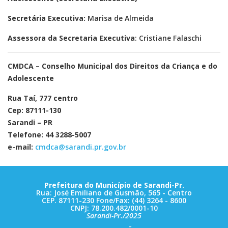
Secretária Executiva:
Marisa de Almeida
Assessora da Secretaria Executiva
: Cristiane Falaschi
CMDCA – Conselho Municipal dos Direitos da Criança e do
Adolescente
Rua Taí, 777 centro
Cep: 87111-130
Sarandi – PR
Telefone: 44 3288-5007
e-mail:
cmdca@sarandi.pr.gov.br
Prefeitura do Município de Sarandi-Pr.
Rua: José Emiliano de Gusmão, 565 - Centro
CEP. 87111-230 Fone/Fax: (44) 3264 - 8600
CNPJ: 78.200.482/0001-10
Sarandi-Pr./2025