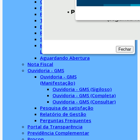
Concorrência
Pregão Presencial
Pregão Eletrônico
Tomada de Preço
Editais/Licitações
Registro Cadastral
Sala de Licitação
Modelos para Processos
Fechar
Licitatórios
Aguardando Abertura
Nota Fiscal
Ouvidoria - GMS
Ouvidoria - GMS
(Manifestação)
Ouvidoria - GMS (Sigiloso)
Ouvidoria - GMS (Completa)
Ouvidoria - GMS (Consultar)
Pesquisa de satisfação
Relatório de Gestão
Perguntas Frequentes
Portal da Transparência
Previdência Complementar
Procon