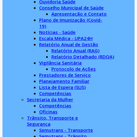
Ouvidoria Saúde
Conselho Municipal de Saúde
Apresentação e Contato
Plano de Imunização (Covid-
19)
Notícias - Saúde
Escala Médica - UPA24H
Relatório Anual de Gestão
Relatório Anual (RAG)
Relatório Detalhado (RDQA)
Vigilância Sanitária
Protocolo de Ações
Prestadores de Serviço
Planejamento Familiar
Lista de Espera (SUS)
Competências
Secretaria da Mulher
Competências
Oficinas
Trânsito, Transporte e
Segurança
Semutrans - Transporte
Semutrans - Trânsito