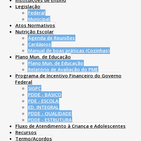
Instituições de Ensino
Legislação
Federal
Municipal
Atos Normativos
Nutrição Escolar
Agenda de Reuniões
Cardápios
Manual de boas práticas (Cozinhas)
Plano Mun. de Educação
Plano Mun. de Educação
Relatório de Avaliação do PME
Programa de Incentivo Financeiro do Governo
Federal
SIGPC
PDDE - BÁSICO
PDE - ESCOLA
ED. INTEGRAL
PDDE - QUALIDADE
PDDE - ESTRUTURA
Fluxo de Atendimento à Criança e Adolescentes
Recursos
Termo/Acordos