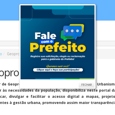
cias
Serviços
Secretarias
Cidade
Ouv
o
Geoprocessamento
oprocessamento
r de Geoprocessamento da Secretaria Municipal de Urbanismo
FECHAR
 às necessidades da população, disponibiliza neste portal 
ficar, divulgar e facilitar o acesso digital a mapas, proj
ntes à gestão urbana, promovendo assim maior transparência