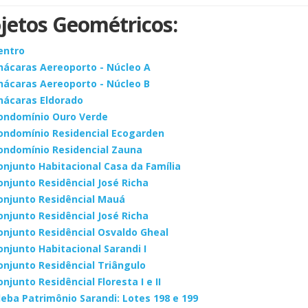
jetos Geométricos:
entro
hácaras Aereoporto - Núcleo A
hácaras Aereoporto - Núcleo B
hácaras Eldorado
ondomínio Ouro Verde
ondomínio Residencial Ecogarden
ondomínio Residencial Zauna
onjunto Habitacional Casa da Família
onjunto Residêncial José Richa
onjunto Residêncial Mauá
onjunto Residêncial José Richa
onjunto Residêncial Osvaldo Gheal
onjunto Habitacional Sarandi I
onjunto Residêncial Triângulo
onjunto Residêncial Floresta I e II
leba Patrimônio Sarandi: Lotes 198 e 199