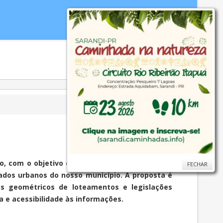
idoria
WebMail
...
Ajuda
, com o objetivo de interagir com o cidadão e
FECHAR
FECHAR
dados urbanos do nosso município. A proposta é
etos geométricos de loteamentos e legislações
 e acessibilidade às informações.