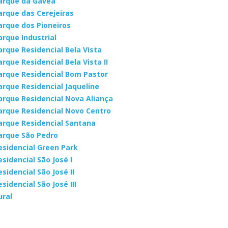
arque da Gávea
arque das Cerejeiras
arque dos Pioneiros
arque Industrial
arque Residencial Bela Vista
arque Residencial Bela Vista II
arque Residencial Bom Pastor
arque Residencial Jaqueline
arque Residencial Nova Aliança
arque Residencial Novo Centro
arque Residencial Santana
arque São Pedro
esidencial Green Park
esidencial São José I
esidencial São José II
esidencial São José III
ural