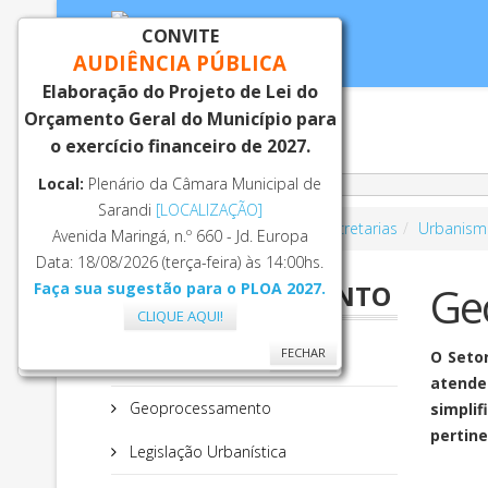
CONVITE
AUDIÊNCIA PÚBLICA
Elaboração do Projeto de Lei do
Orçamento Geral do Município para
Inicial
Notí
o exercício financeiro de 2027.
Local:
Plenário da Câmara Municipal de
Sarandi
[LOCALIZAÇÃO]
Você está aqui:
Página Principal
Secretarias
Urbanism
Avenida Maringá, n.º 660 - Jd. Europa
Data: 18/08/2026 (terça-feira) às 14:00hs.
Ge
Faça sua sugestão para o PLOA 2027.
GEOPROCESSAMENTO
CLIQUE AQUI!
FECHAR
O Seto
FECHAR
Secretaria
atender
Geoprocessamento
simpli
pertine
Legislação Urbanística