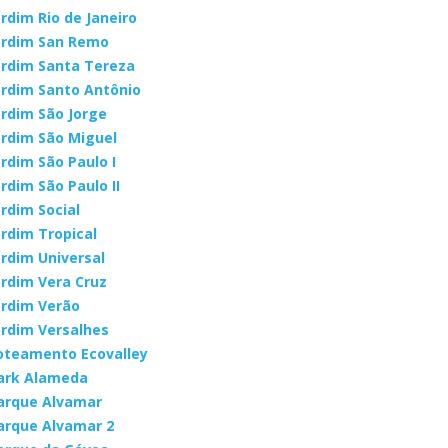
ardim Rio de Janeiro
ardim San Remo
ardim Santa Tereza
ardim Santo Antônio
ardim São Jorge
ardim São Miguel
ardim São Paulo I
ardim São Paulo II
ardim Social
ardim Tropical
ardim Universal
ardim Vera Cruz
ardim Verão
ardim Versalhes
oteamento Ecovalley
ark Alameda
arque Alvamar
arque Alvamar 2