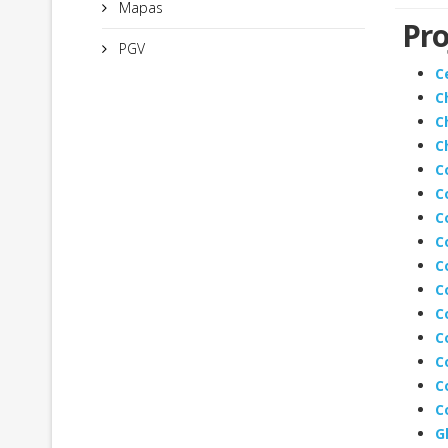
Mapas
Pro
PGV
C
C
C
C
C
C
C
C
C
C
C
C
C
C
C
G