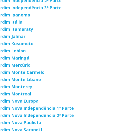
ardim Independência 2ª Parte
ardim Independência 3ª Parte
ardim Ipanema
ardim Itália
ardim Itamaraty
ardim Jalmar
ardim Kusumoto
ardim Leblon
ardim Maringá
ardim Mercúrio
ardim Monte Carmelo
ardim Monte Libano
ardim Monterey
ardim Montreal
ardim Nova Europa
ardim Nova Independência 1ª Parte
ardim Nova Independência 2ª Parte
ardim Nova Paulista
ardim Nova Sarandi I