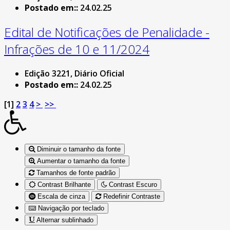
Postado em::
24.02.25
Edital de Notificações de Penalidade -
Infrações de 10 e 11/2024
Edição 3221, Diário Oficial
Postado em::
24.02.25
[
1
]
2
3
4
>
>>
Diminuir o tamanho da fonte
Aumentar o tamanho da fonte
Tamanhos de fonte padrão
Contrast Brilhante
Contrast Escuro
Escala de cinza
Redefinir Contraste
Navigação por teclado
Alternar sublinhado