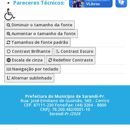
Pareceres Técnicos:
Diminuir o tamanho da fonte
Aumentar o tamanho da fonte
Tamanhos de fonte padrão
Contrast Brilhante
Contrast Escuro
Escala de cinza
Redefinir Contraste
Navigação por teclado
Alternar sublinhado
Prefeitura do Município de Sarandi-Pr.
Rua: José Emiliano de Gusmão, 565 - Centro
CEP. 87111-230 Fone/Fax: (44) 3264 - 8600
CNPJ: 78.200.482/0001-10
Sarandi-Pr./2026