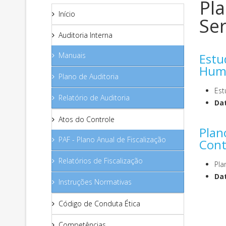
Pl
Início
Ser
Auditoria Interna
Manuais
Estu
Huma
Plano de Auditoria
Est
Relatório de Auditoria
Dat
Atos do Controle
Plan
PAF - Plano Anual de Fiscalização
Cont
Relatórios de Fiscalização
Pla
Dat
Instruções Normativas
Código de Conduta Ética
Competências