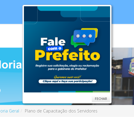
cias
Serviços
Secretarias
Cidade
Ouv
FECHAR
oria Geral
Plano de Capacitação dos Servidores