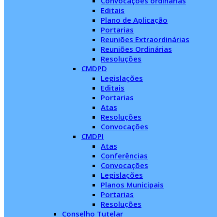
Convocações ordinárias
Editais
Plano de Aplicação
Portarias
Reuniões Extraordinárias
Reuniões Ordinárias
Resoluções
CMDPD
Legislações
Editais
Portarias
Atas
Resoluções
Convocações
CMDPI
Atas
Conferências
Convocações
Legislações
Planos Municipais
Portarias
Resoluções
Conselho Tutelar