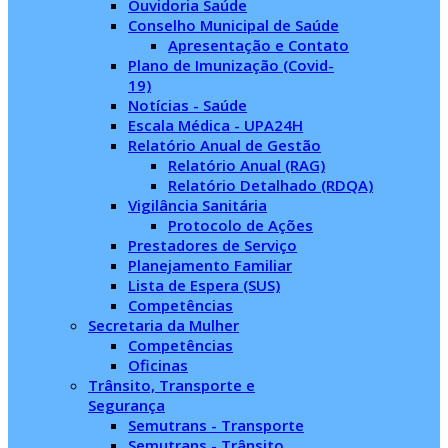
Ouvidoria Saúde
Conselho Municipal de Saúde
Apresentação e Contato
Plano de Imunização (Covid-
19)
Notícias - Saúde
Escala Médica - UPA24H
Relatório Anual de Gestão
Relatório Anual (RAG)
Relatório Detalhado (RDQA)
Vigilância Sanitária
Protocolo de Ações
Prestadores de Serviço
Planejamento Familiar
Lista de Espera (SUS)
Competências
Secretaria da Mulher
Competências
Oficinas
Trânsito, Transporte e
Segurança
Semutrans - Transporte
Semutrans - Trânsito