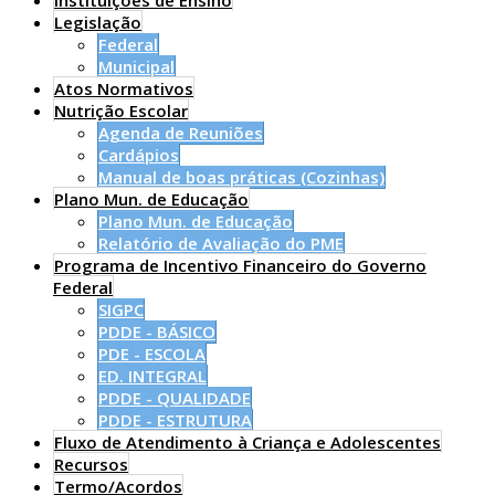
Instituições de Ensino
Legislação
Federal
Municipal
Atos Normativos
Nutrição Escolar
Agenda de Reuniões
Cardápios
Manual de boas práticas (Cozinhas)
Plano Mun. de Educação
Plano Mun. de Educação
Relatório de Avaliação do PME
Programa de Incentivo Financeiro do Governo
Federal
SIGPC
PDDE - BÁSICO
PDE - ESCOLA
ED. INTEGRAL
PDDE - QUALIDADE
PDDE - ESTRUTURA
Fluxo de Atendimento à Criança e Adolescentes
Recursos
Termo/Acordos