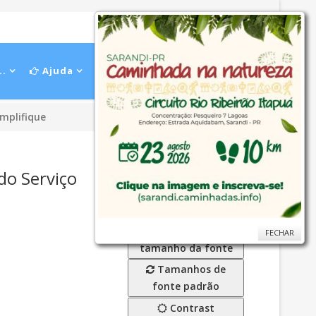
..
Ajuda
implifique
do Serviço
Diminuir o
tamanho da fonte
Aumentar o
FECHAR
FECHAR
tamanho da fonte
Tamanhos de
fonte padrão
Contrast