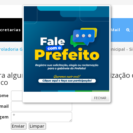
cretarias
Cidade
Ouvidoria
WebMail
.
oladoria Geral
Ouvidoria Municipal
Ouvidoria Municipal - S
ra alguma IDEIA para Desburocratização 
ico
ome
FECHAR
mail
gem