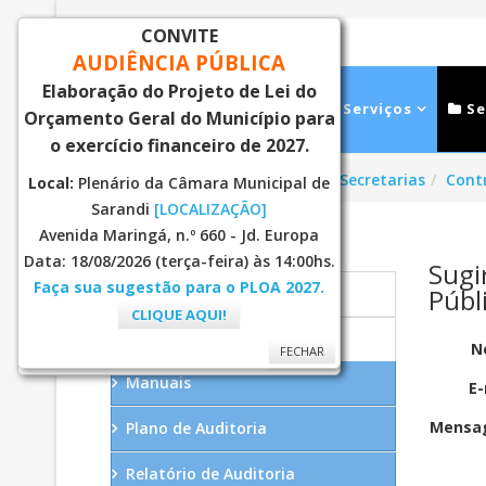
CONVITE
AUDIÊNCIA PÚBLICA
Elaboração do Projeto de Lei do
Inicial
Notícias
Serviços
Se
Orçamento Geral do Município para
o exercício financeiro de 2027.
Você está aqui:
Página Principal
Secretarias
Contr
Local:
Plenário da Câmara Municipal de
Sarandi
[LOCALIZAÇÃO]
Avenida Maringá, n.º 660 - Jd. Europa
CONTROLADORIA GERAL
Data: 18/08/2026 (terça-feira) às 14:00hs.
Sugi
Faça sua sugestão para o PLOA 2027.
Públ
Início
CLIQUE AQUI!
Auditoria Interna
N
FECHAR
FECHAR
Manuais
E-
Mensa
Plano de Auditoria
Relatório de Auditoria