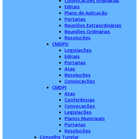
Convocações ordinárias
Editais
Plano de Aplicação
Portarias
Reuniões Extraordinárias
Reuniões Ordinárias
Resoluções
CMDPD
Legislações
Editais
Portarias
Atas
Resoluções
Convocações
CMDPI
Atas
Conferências
Convocações
Legislações
Planos Municipais
Portarias
Resoluções
Conselho Tutelar