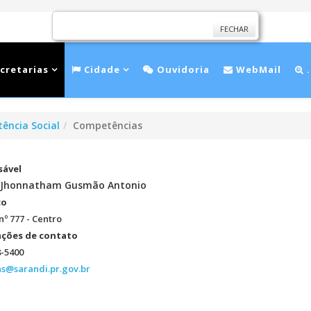
FECHAR
cretarias
Cidade
Ouvidoria
WebMail
.
tência Social
Competências
ável
n Jhonnatham Gusmão Antonio
ço
nº 777 - Centro
ções de contato
8-5400
as@sarandi.pr.gov.br