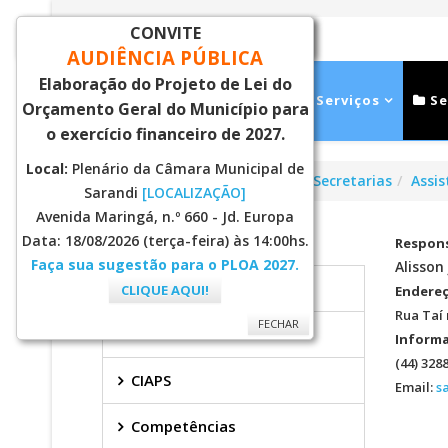
CONVITE
FECHAR
AUDIÊNCIA PÚBLICA
Elaboração do Projeto de Lei do
Inicial
Notícias
Serviços
Se
Orçamento Geral do Município para
o exercício financeiro de 2027.
Local:
Plenário da Câmara Municipal de
Você está aqui:
Página Principal
Secretarias
Assis
Sarandi
[LOCALIZAÇÃO]
Avenida Maringá, n.º 660 - Jd. Europa
ASSISTENCIA SOCIAL
Data: 18/08/2026 (terça-feira) às 14:00hs.
Respons
Faça sua sugestão para o PLOA 2027.
Alisso
Bolsa Família
CLIQUE AQUI!
Endere
Rua Taí 
FECHAR
Cadastro Único
Informa
(44) 328
CIAPS
Email:
s
Competências