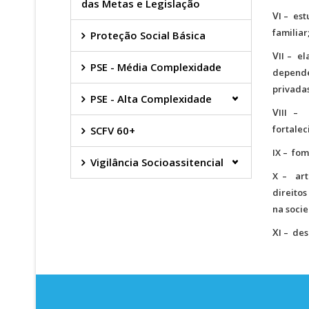
das Metas e Legislação
V
I – es
familiar
Proteção Social Básica
V
II – e
PSE - Média Complexidade
depende
privadas
PSE - Alta Complexidade
V
III –
fortalec
SCFV 60+
IX – fom
Vigilância Socioassitencial
X – art
direitos
na soci
X
I – de