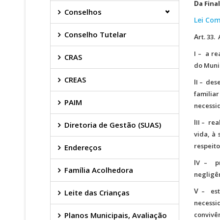
D
a Fina
Conselhos
Lei Com
Conselho Tutelar
A
rt. 33
I – a re
CRAS
do Munic
CREAS
I
I – des
familia
PAIM
necessid
I
II – re
Diretoria de Gestão (SUAS)
vida, à 
respeito
Endereços
I
V – pr
Família Acolhedora
negligên
V
– estu
Leite das Crianças
necessi
Planos Municipais, Avaliação
convivên