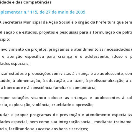
lidade e das Competências
plementar n.º 115, de 27 de maio de 2005
. A Secretaria Municipal de Ação Social é o órgão da Prefeitura que te
alização de estudos, projetos e pesquisas para a formulação de políti
ípio;
envolvimento de projetos, programas e atendimento as necessidades
r e atenção específica para criança e o adolescente, idoso e 
ades especiais;
alizar estudos e proposições com vistas à criança e ao adolescente, com
saúde, à alimentação, à educação, ao lazer, à profissionalização, à 
 à liberdade e à consciência familiar e comunitária;
opor soluções visando colocar as crianças e adolescentes à s
cia, exploração, violência, crueldade e opressão;
dar e propor programas de prevenção e atendimento especializ
dades especial, bem como sua integração social, mediante treinamen
cia, facilitando seu acesso aos bens e serviços;