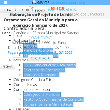
CONVITE
AUDIÊNCIA PÚBLICA
Você está aqui:
Página Principal
Secretarias
FECHAR
FECHAR
FECHAR
FECHAR
Controladoria Geral
Elaboração do Projeto de Lei do
Plano de Capacitação dos Servidores
Orçamento Geral do Município para o
exercício financeiro de 2027.
Controladoria Geral
Local:
Plenário da Câmara Municipal de Sarandi
Início
[LOCALIZAÇÃO]
Auditoria Interna
Avenida Maringá, n.º 660 - Jd. Europa
Manuais
Data: 18/08/2026 (terça-feira) às 14:00hs.
Plano de Auditoria
Faça sua sugestão para o PLOA 2027.
Relatório de Auditoria
CLIQUE AQUI!
Atos do Controle
PAF - Plano Anual de Fiscalização
FECHAR
Relatórios de Fiscalização
Instruções Normativas
Código de Conduta Ética
Competências
Corregedoria Municipal
Corregedoria Municipal
Relatório Quadrimestral de Correição
Formulários para Manifestação
Legislação