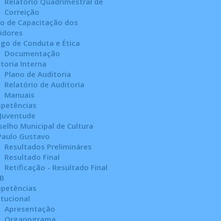
Relatório Quadrimestral de
Correição
no de Capacitação dos
idores
go de Conduta e Ética
Documentação
toria Interna
Plano de Auditoria
Relatório de Auditoria
Manuais
petências
 Juventude
elho Municipal de Cultura
 Paulo Gustavo
Resultados Prelimináres
Resultado Final
Retificação - Resultado Final
B
petências
itucional
Apresentação
Organograma