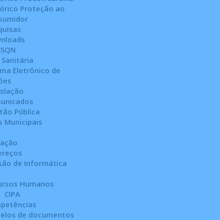
tórico Proteção ao
sumidor
quisas
nloads
ISSQN
 Sanitária
tema Eletrônico de
ões
islação
unicados
tão Pública
 Municipais
ração
ereços
são de Informática
ursos Humanos
CIPA
petências
elos de documentos