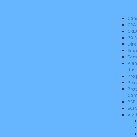
Con
CRA
CRE
PAI
Dire
End
Famí
Plan
das
Pro
Prot
Prot
Com
PSE 
SCF
Vigi