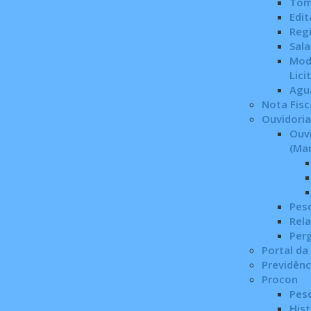
Tom
Edit
Regi
Sala
Mod
Lici
Agu
Nota Fisc
Ouvidoria
Ouv
(Ma
Pes
Rel
Per
Portal da
Previdên
Procon
Pes
Hist