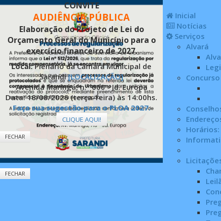
CONVITE
Inicial
AUDIÊNCIA PÚBLICA
Notícias
Elaboração do Projeto de Lei do
Serviços
Orçamento Geral do Município para o
Alvará
exercício financeiro de 2027.
Alva
Local:
Plenário da Câmara Municipal de
Leg
Sarandi
[LOCALIZAÇÃO]
Concurso 
Avenida Maringá, n.º 660 - Jd. Europa
Data: 18/08/2026 (terça-feira) às 14:00hs.
Faça sua sugestão para o PLOA 2027.
Conselhos
Endereços
CLIQUE AQUI!
Horários:
FECHAR
Informat
Licitaçõe
Cha
FECHAR
Leil
Con
Pre
Pre