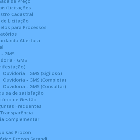
ada de Preço
ais/Licitações
stro Cadastral
 de Licitação
elos para Processos
tatórios
ardando Abertura
al
 - GMS
idoria - GMS
nifestação)
Ouvidoria - GMS (Sigiloso)
Ouvidoria - GMS (Completa)
Ouvidoria - GMS (Consultar)
quisa de satisfação
atório de Gestão
guntas Frequentes
 Transparência
cia Complementar
quisas Procon
órico Procon Sarandi