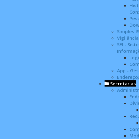
His
Con
Pes
Dow
Simples 
Vigilância
SEI - Sis
Informaç
Leg
Com
App - Ges
Endereços
Secretarias
Administ
End
Divi
Rec
Com
Mod