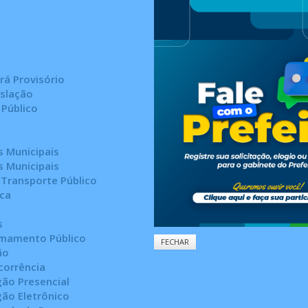
rá Provisório
islação
Público
 Municipais
 Municipais
 Transporte Público
ica
s
mamento Público
FECHAR
ão
corrência
gão Presencial
gão Eletrônico