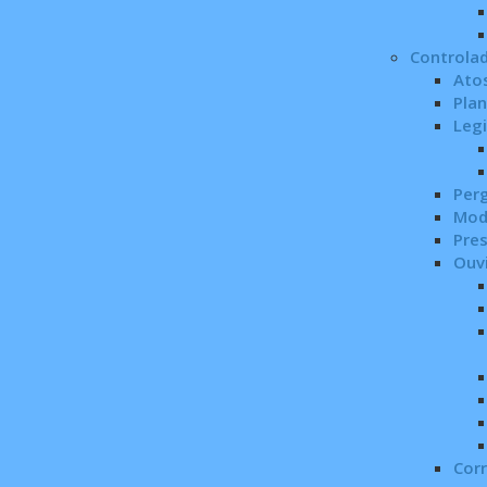
Controlad
Ato
Plan
Leg
Per
Mod
Pre
Ouvi
Corr