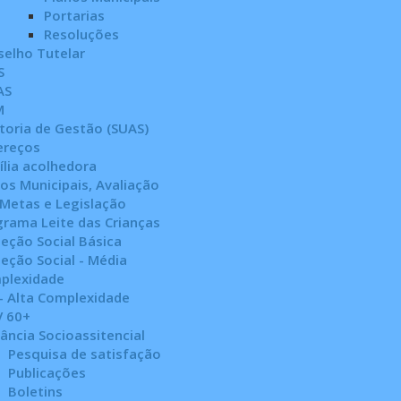
Portarias
Resoluções
selho Tutelar
S
AS
M
toria de Gestão (SUAS)
ereços
lia acolhedora
os Municipais, Avaliação
 Metas e Legislação
grama Leite das Crianças
eção Social Básica
eção Social - Média
plexidade
- Alta Complexidade
V 60+
lância Socioassitencial
Pesquisa de satisfação
Publicações
Boletins