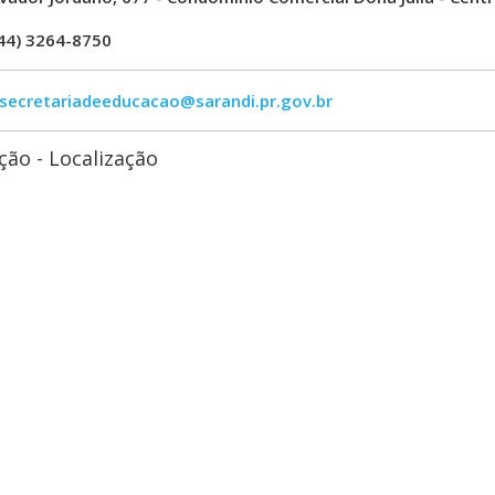
(44) 3264-8750
secretariadeeducacao@sarandi.pr.gov.br
ão - Localização