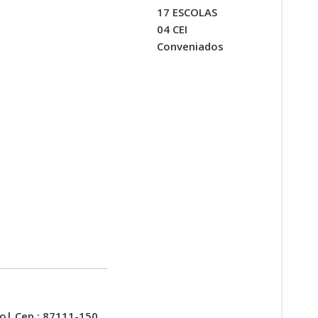
17 ESCOLAS
04 CEI
Conveniados
ro| Cep.: 87111-150