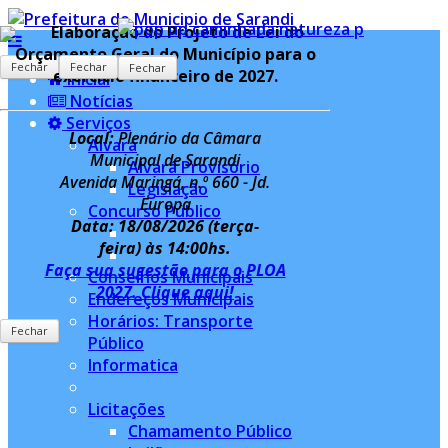
Elaboração do Projeto de Lei do
Orçamento Geral do Município para o
Fechar
Fechar
Fechar
Fechar
exercício financeiro de 2027.
Inicial
Notícias
Serviços
Local:
Plenário da Câmara
Alvará
Municipal de Sarandi
Alvará Provisório
Avenida Maringá, n.º 660 - Jd.
Legislação
Europa
Concurso Público
Data: 18/08/2026
(terça-
feira) às 14:00hs.
Faça sua sugestão para o PLOA
Conselhos Municipais
2027. Clique aqui!
Endereços Municipais
Horários: Transporte
Fechar
Público
Informatica
Licitações
Chamamento Público