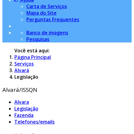
Carta de Serviços
Mapa do Site
Perguntas Frequentes
Banco de imagens
Pesquisas
Você está aqui:
Página Principal
Serviços
Alvará
Legislação
Alvará/ISSQN
Alvara
Legislação
Fazenda
Telefones/emails