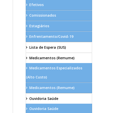
Efetivos
Comissionados
Estagiários
Enfrentamento/Covid-19
Lista de Espera (SUS)
Medicamentos (Remume)
Medicamentos Especializados
(Alto Custo)
Medicamentos (Remume)
Ouvidoria Saúde
Ouvidoria Saúde