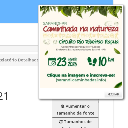
idoria
WebMail
...
Ajuda
Relatório Detalhado do Quadrimestre Anterior
Diminuir o
21
FECHAR
FECHAR
tamanho da fonte
Aumentar o
tamanho da fonte
Tamanhos de