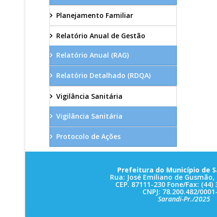
Planejamento Familiar
Relatório Anual de Gestão
Relatório Anual (RAG)
Relatório Detalhado (RDQA)
Vigilância Sanitária
Vigilância Sanitária
Protocolo de Ações
Prefeitura do Município de S
Rua: José Emiliano de Gusmão, 
CEP. 87111-230 Fone/Fax: (44) 
CNPJ: 78.200.482/0001
Sarandi-Pr./2025