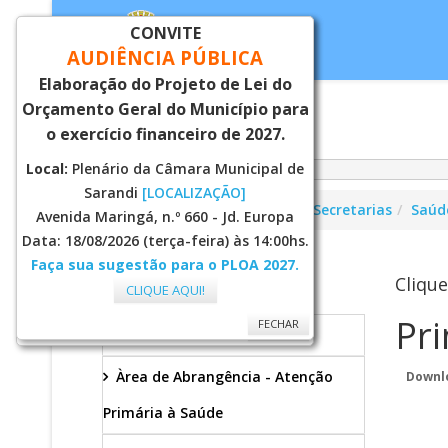
CONVITE
AUDIÊNCIA PÚBLICA
Elaboração do Projeto de Lei do
Orçamento Geral do Município para
Inicial
Notí
o exercício financeiro de 2027.
Local:
Plenário da Câmara Municipal de
Sarandi
[LOCALIZAÇÃO]
Você está aqui:
Página Principal
Secretarias
Saúd
Avenida Maringá, n.º 660 - Jd. Europa
Data: 18/08/2026 (terça-feira) às 14:00hs.
Faça sua sugestão para o PLOA 2027.
SAÚDE
Clique
CLIQUE AQUI!
Pr
FECHAR
FECHAR
Secretaria
Àrea de Abrangência - Atenção
Downl
Primária à Saúde