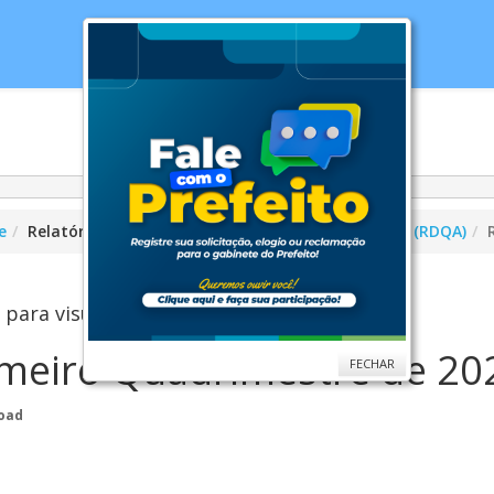
cias
Serviços
Secretarias
Cidade
Ouv
e
Relatório Anual de Gestão
Relatório Detalhado (RDQA)
 para visualizar...
imeiro Quadrimestre de 20
FECHAR
oad